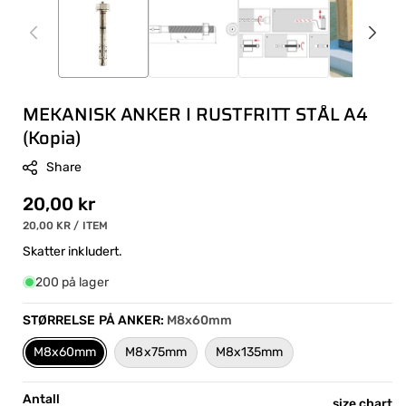
MEKANISK ANKER I RUSTFRITT STÅL A4
(Kopia)
Share
Ordinær
20,00 kr
ENHETSPRIS
PER
20,00 KR
/
ITEM
pris
Skatter inkludert.
200 på lager
STØRRELSE PÅ ANKER:
M8x60mm
M8x60mm
M8x75mm
M8x135mm
Antall
S
size chart