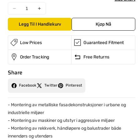
fu
Reduser
Øk
de
antallet
antallet
Legg Til I Handlekurv
Kjøp Nå
for
for
MEKANISK
MEKANISK
ANKER
ANKER
Low Prices
Guaranteed Fitment
I
I
RUSTFRITT
RUSTFRITT
STÅL
STÅL
Order Tracking
Free Returns
A4
A4
(Kopia)
(Kopia)
Share
Facebook
Twitter
Pinterest
- Montering av metalliske fasadekonstruksjoner i urbane og
industrielle miljøer
- Montering av maskiner og utstyr i aggressive miljøer
- Montering av rekkverk, håndløpere og balustrader både
innendørs og utendørs