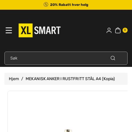
Til
20% Rabatt hver helg
Innholdet
0
var
0
er
Søk
Hjem
/
MEKANISK ANKER I RUSTFRITT STÅL A4 (Kopia)
Hopp Til
Se
Produktinformasjon
fullstendige
detaljer