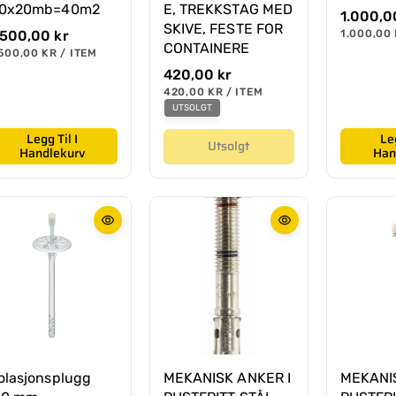
,0x20mb=40m2
E, TREKKSTAG MED
O
1.000,0
SKIVE, FESTE FOR
r
E
.500,00 kr
1.000,00
N
CONTAINERE
d
500,00 KR
/
ITEM
H
P
i
E
O
420,00 kr
E
T
n
R
r
E
420,00 KR
/
ITEM
S
æ
N
P
P
d
UTSOLGT
H
E
R
r
i
E
R
I
Legg Til I
Leg
p
T
Utsolgt
n
S
Handlekurv
Han
S
r
æ
P
i
R
r
I
s
p
S
r
i
s
solasjonsplugg
MEKANISK ANKER I
MEKANIS