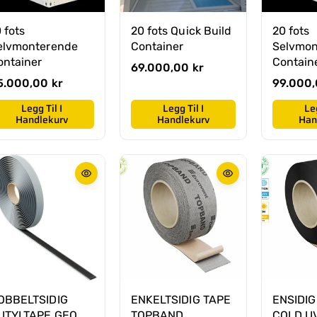
 fots
20 fots Quick Build
20 fots
elvmonterende
Container
Selvmon
ontainer
Contain
O
69.000,00 kr
r
5.000,00 kr
O
99.000,
d
r
Legg Til I
Legg Til I
Leg
i
d
Handlekurv
Handlekurv
Han
n
i
æ
n
r
æ
p
r
r
p
i
r
s
i
s
OBBELTSIDIG
ENKELTSIDIG TAPE
ENSIDIG
UTYLTAPE GEO
TOPBAND
COLD U