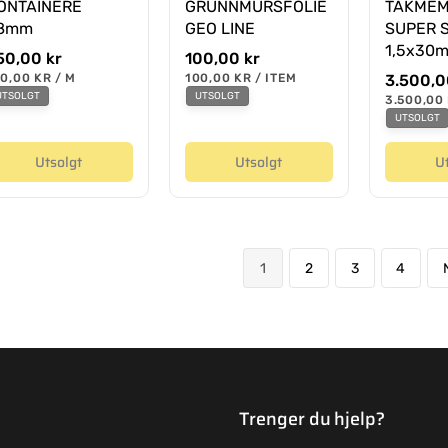
ONTAINERE
GRUNNMURSFOLIE
TAKME
8mm
GEO LINE
SUPER 
1,5x30
50,00 kr
O
100,00 kr
r
E
0,00 KR
/
M
100,00 KR
/
ITEM
O
3.500,0
P
N
P
d
UTSOLGT
UTSOLGT
r
E
3.500,00
E
H
E
N
i
d
R
E
R
UTSOLGT
H
T
n
i
E
S
T
æ
Utsolgt
Utsolgt
U
n
P
S
R
r
æ
P
I
p
R
r
S
I
r
p
S
i
r
s
i
1
2
3
4
s
Trenger du hjelp?