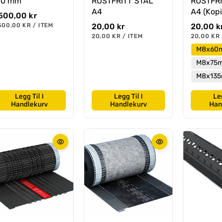
10 mm
RUSTFRITT STÅL
RUSTFRI
A4
A4 (Kopi
.500,00 kr
500,00 KR
/
ITEM
O
20,00 kr
O
20,00 k
P
r
r
E
E
20,00 KR
/
ITEM
20,00 KR
E
N
P
N
d
d
R
M8x60
H
E
H
i
i
E
R
E
M8x75
T
T
n
n
S
S
æ
æ
M8x13
P
P
R
R
r
r
I
I
Legg Til I
Legg Til I
Leg
p
p
S
S
Handlekurv
Handlekurv
Han
r
r
i
i
s
s