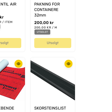
NTIL AIR
PAKNING FOR
CONTAINERE
32mm
kr
R
/
ITEM
O
200,00 kr
P
r
E
200,00 KR
/
M
E
N
P
d
R
UTSOLGT
H
E
i
E
R
T
tsolgt
Utsolgt
n
S
æ
P
R
r
I
p
S
r
i
s
EBENDE
SKORSTEINSLIST