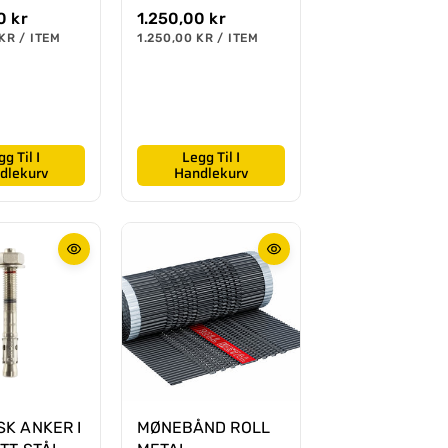
0 kr
O
1.250,00 kr
r
E
 KR
/
ITEM
1.250,00 KR
/
ITEM
P
N
P
d
E
H
E
i
R
E
R
T
n
S
æ
P
R
r
I
g Til I
Legg Til I
p
S
dlekurv
Handlekurv
r
i
s
K ANKER I
MØNEBÅND ROLL