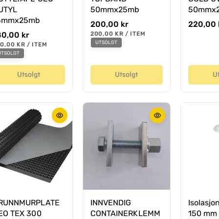
UTYL
50mmx25mb
50mmx
5mmx25mb
O
200,00 kr
O
220,00 
r
r
E
80,00 kr
200,00 KR
/
ITEM
N
P
d
d
UTSOLGT
0,00 KR
/
ITEM
H
E
P
i
i
UTSOLGT
E
R
E
T
n
n
R
S
æ
æ
Utsolgt
Utsolgt
U
P
R
r
r
I
p
p
S
r
r
i
i
s
s
RUNNMURPLATE
INNVENDIG
Isolasjo
EO TEX 300
CONTAINERKLEMM
150 mm