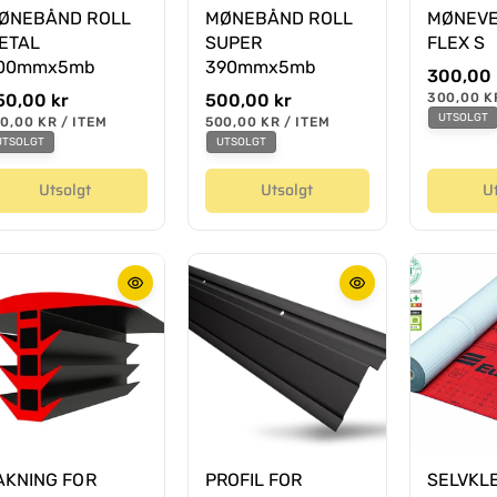
ØNEBÅND ROLL
MØNEBÅND ROLL
MØNEVE
ETAL
SUPER
FLEX S
00mmx5mb
390mmx5mb
O
300,00 
r
E
50,00 kr
O
500,00 kr
300,00 K
N
d
UTSOLGT
r
E
0,00 KR
/
ITEM
500,00 KR
/
ITEM
H
P
N
P
i
d
UTSOLGT
UTSOLGT
E
E
H
E
T
n
i
R
E
R
S
T
æ
Utsolgt
Utsolgt
U
n
P
S
R
r
æ
P
I
p
R
r
S
I
r
p
S
i
r
s
i
s
AKNING FOR
PROFIL FOR
SELVKL