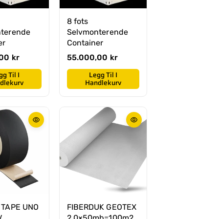
8 fots
terende
Selvmonterende
er
Container
00 kr
O
55.000,00 kr
r
g Til I
Legg Til I
d
dlekurv
Handlekurv
i
n
æ
r
p
r
i
s
 TAPE UNO
FIBERDUK GEOTEX
V
2,0×50mb=100m2