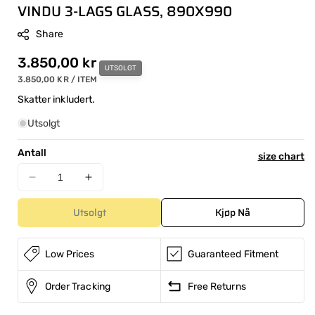
VINDU 3-LAGS GLASS, 890X990
Share
Ordinær
3.850,00 kr
UTSOLGT
ENHETSPRIS
PER
3.850,00 KR
/
ITEM
pris
Skatter inkludert.
Utsolgt
Antall
S
size chart
fu
Reduser
Øk
de
antallet
antallet
Utsolgt
Kjøp Nå
for
for
VINDU
VINDU
3-
3-
Low Prices
Guaranteed Fitment
LAGS
LAGS
GLASS,
GLASS,
890X990
890X990
Order Tracking
Free Returns