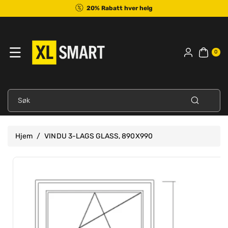
Til
20% Rabatt hver helg
Innholdet
0
var
0
er
Søk
Hjem
/
VINDU 3-LAGS GLASS, 890X990
Hopp Til
Se
Produktinformasjon
fullstendige
detaljer